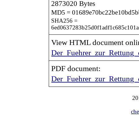
2873020 Bytes
MD5 = 01689e70bc22be10bd5b
SHA256 =
6ed0637283b25d0f1adf1c685c101a
View HTML document onli
Der_Fuehrer_zur_Rettung
PDF document:
Der_Fuehrer_zur_Rettung_
20
che