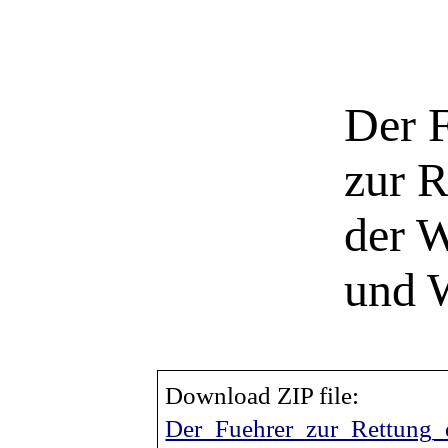
Der 
zur R
der W
und
Download Z
IP f
ile:
Der_Fuehrer_zur_Rettung_